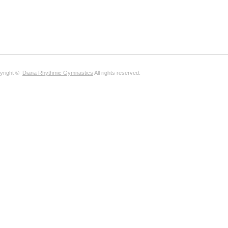
yright ©
Diana Rhythmic Gymnastics
All rights reserved.