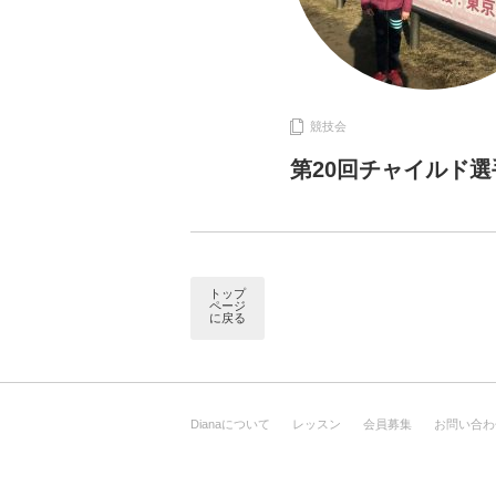
競技会
第20回チャイルド選
トップ
ページ
に戻る
Dianaについて
レッスン
会員募集
お問い合わ