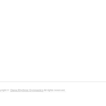
yright ©
Diana Rhythmic Gymnastics
All rights reserved.