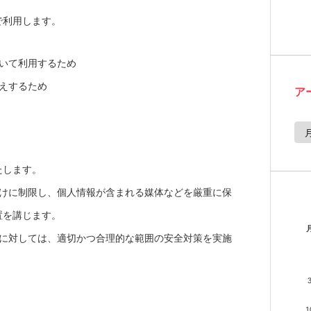
で利用します。
いて利用するため
えするため
ア
ア
ー
カ
イ
ブ
たします。
だけに制限し、個人情報が含まれる媒体などを厳重に保
置を講じます。
険に対しては、適切かつ合理的な範囲の安全対策を実施
1