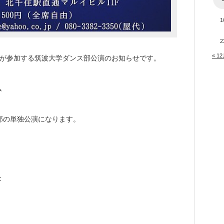
1
2
« 1
先生が参加する筑波大学ダンス部公演のお知らせです。
ム
部の単独公演になります。
F