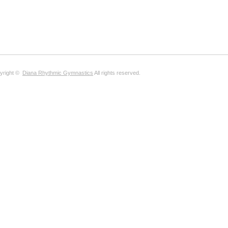
yright ©
Diana Rhythmic Gymnastics
All rights reserved.