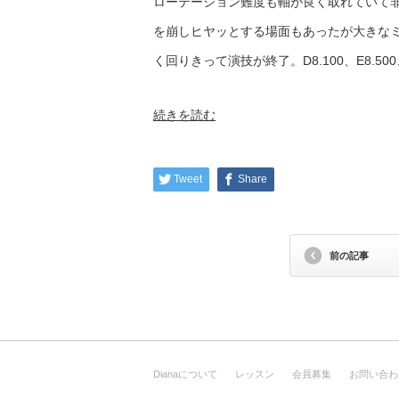
ローテーション難度も軸が良く取れていて
を崩しヒヤッとする場面もあったが大きな
く回りきって演技が終了。D8.100、E8.500、
続きを読む
Tweet
Share
前の記事
Dianaについて
レッスン
会員募集
お問い合わ