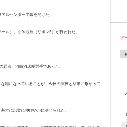
リアルセンターで幕を開けた。
ボール）、団体競技（リボン5）が行われた。
ア
ア
ー
カ
イ
年の覇者、河崎羽珠愛選手であった。
ブ
きな糧になっていることが、今日の演技と結果に繋がって
、基本に忠実に伸びやかに演じられた。