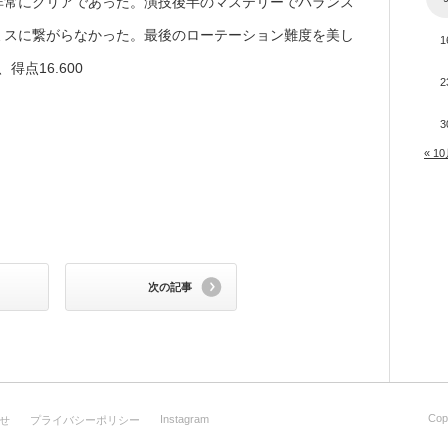
非常にクリアであった。演技後半のマステリーでバランス
ミスに繋がらなかった。最後のローテーション難度を美し
1
得点16.600
2
3
« 1
次の記事
Cop
Instagram
せ
プライバシーポリシー