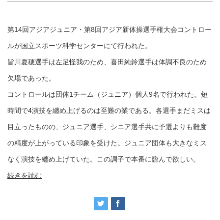
第14回アジアジュニア・第8回アジア新体操選手権大会コントロー
ルが国立スポーツ科学センターにて行われた。
皆川夏穂選手は左足怪我のため、喜田純鈴選手は体調不良のため
欠場であった。
コントロールは団体1チーム（ジュニア）個人9名で行われた。短
時間で4演技を纏め上げるのは至難の業である。各選手まだミスは
目立ったものの、ジュニア選手、シニア選手共に予選よりも難度
の精度が上がっている印象を受けた。ジュニア団体も大きなミス
なく演技を纏め上げていた。この調子で本番に臨んで欲しい。
続きを読む