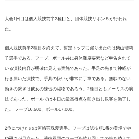
大会1日目は個人競技前半2種目と、団体競技リボン５が行われ
た。
個人競技前半2種目を終えて、暫定トップに躍り出たのは柴山瑠莉
子選手である。フープ、ボール共に身体難度要素など申告されて
いる演技内容が明確に見える実施であった。手足の先まで神経が
行き届いた演技で、手具の扱いが非常に丁寧である。無駄のない
動きの繋ぎは彼女の練習の賜物であろう。2種目ともノーミスの演
技であった。ボールでは本日の最高得点を叩き出し観客を魅了し
た。 フープ16.500、ボール17.000。
2位につけたのは河崎羽珠愛選手。フープは試技順1番の登場でや
や硬さが目立った。演技冒頭のフープを捻り回しての持ち替えで