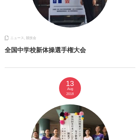
ニュース
,
競技会
全国中学校新体操選手権大会
13
Aug
2018