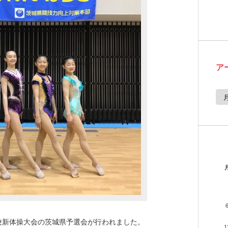
ア
ア
ー
カ
イ
ブ
高校新体操大会の茨城県予選会が行われました。
1