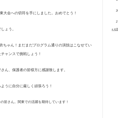
2
で関東大会への切符を手にしました。おめでとう！
2
でしょう。
« 4
芽衣ちゃん！まだまだプログラム通りの演技はこなせてい
たチャンスで挑戦しょう！
皆さん、保護者の皆様方に感謝致します。
るように自分に厳しく頑張ろう！
手の皆さん。関東での活躍を期待しています！