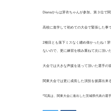
Dianaからは芽衣ちゃんが参加。第３位
高校に進学して初めての大会で緊張した事
2種目とも落下ミスなく纏め偉かったね！
ないので、更に練習を積み重ねて次に頂い
大会では大きな声援を送って頂いた選手の
関東大会では更に成長した演技を披露出来
*写真は、関東大会に進出した茨城県代表の選