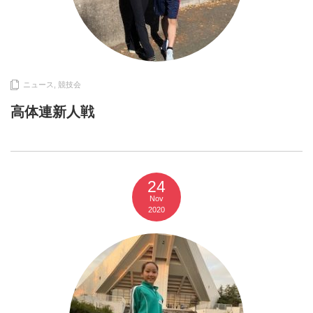
ニュース
,
競技会
高体連新人戦
24
Nov
2020