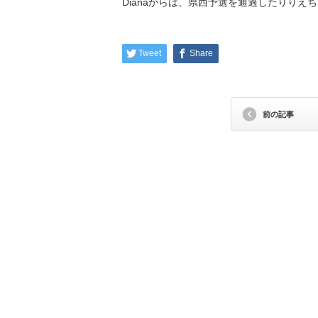
Dianaからは、県西予選を通過したりりえ
Tweet
Share
前の記事