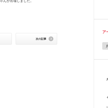
ちゃんが出場しました。
ア
次の記事
ア
ー
カ
イ
ブ
1