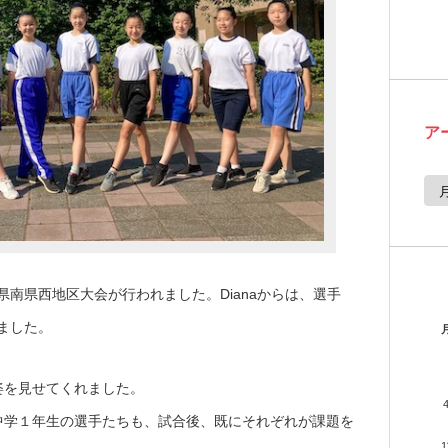
ア
ア
ー
カ
イ
ブ
県南県西地区大会が行われました。Dianaからは、選手
ました。
姿を見せてくれました。
中学１年生の選手たちも、試合後、既にそれぞれが課題を
1