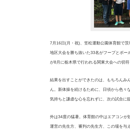
7月16日(月・祝)、笠松運動公園体育館
地区大会を勝ち抜いた33名がフープとボール
が8月に栃木県で行われる関東大会への切
結果を出すことができたのは、もちろんみ
ん。新体操を続けるために、日頃から色々
気持ちと謙虚な心を忘れずに、次の試合に
外は34度の猛暑。体育館の中はエアコンが
運営の先生方、審判の先生方、この場を与