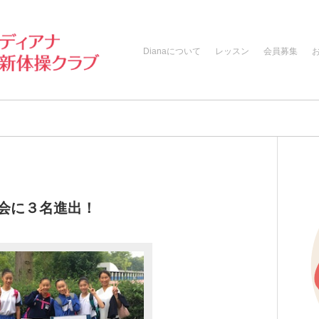
Dianaについて
レッスン
会員募集
大会に３名進出！