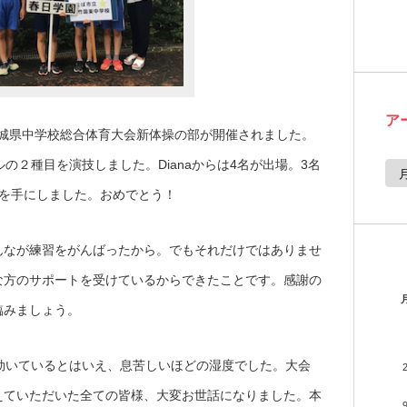
ア
で茨城県中学校総合体育大会新体操の部が開催されました。
の２種目を演技しました。Dianaからは4名が出場。3名
ア
ー
カ
符を手にしました。おめでとう！
イ
ブ
んなが練習をがんばったから。でもそれだけではありませ
な方のサポートを受けているからできたことです。感謝の
臨みましょう。
効いているとはいえ、息苦しいほどの湿度でした。大会
えていただいた全ての皆様、大変お世話になりました。本