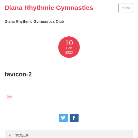
menu
Diana Rhythmic Gymnastics Club
10
Feb
2023
favicon-2
前の記事